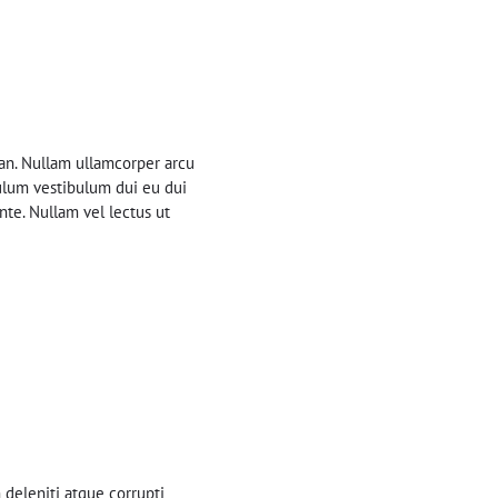
an. Nullam ullamcorper arcu
bulum vestibulum dui eu dui
nte. Nullam vel lectus ut
 deleniti atque corrupti