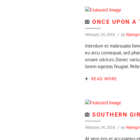
ONCE UPON A 
February 24, 2016
by
Wpengi
Interdum et malesuada fames
eu arcu consequat, sed phar
ornare ultrices. Donec vari
lorem egestas feugiat. Pell
READ MORE
SOUTHERN GI
February 24, 2016
by
Wpengi
At vero eos et accusamus et