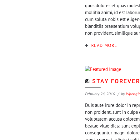
quos dolores et quas molesti
mollitia animi, id est labo
cum soluta nobis est eligen
blanditiis praesentium volu
non provident, similique sun
READ MORE
STAY FOREVE
February 24, 2016
by
Wpengi
Duis aute irure dolor in rep
non proident, sunt in culpa 
voluptatem accusa doloremqu
beatae vitae dicta sunt exp
consequuntur magni dolores 
amet, consect, adipisci vel