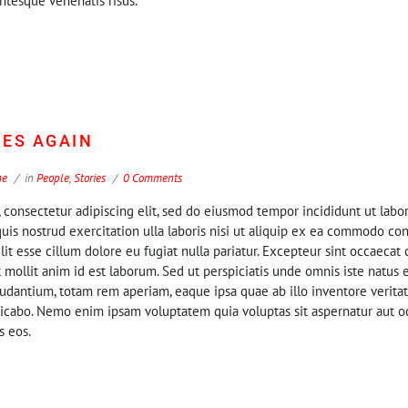
entesque venenatis risus.
ES AGAIN
ne
in
People
,
Stories
0 Comments
 consectetur adipiscing elit, sed do eiusmod tempor incididunt ut labo
is nostrud exercitation ulla laboris nisi ut aliquip ex ea commodo con
lit esse cillum dolore eu fugiat nulla pariatur. Excepteur sint occaecat
t mollit anim id est laborum. Sed ut perspiciatis unde omnis iste natus 
antium, totam rem aperiam, eaque ipsa quae ab illo inventore veritati
licabo. Nemo enim ipsam voluptatem quia voluptas sit aspernatur aut odi
s eos.