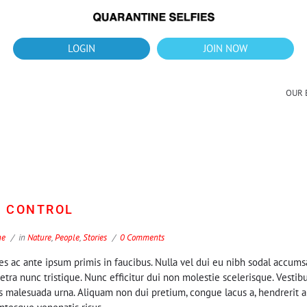
What's up?!
New Downloads for August 2026
LOGIN
JOIN NOW
OUR 
R CONTROL
ne
in
Nature
,
People
,
Stories
0 Comments
 ac ante ipsum primis in faucibus. Nulla vel dui eu nibh sodal accums
etra nunc tristique. Nunc efficitur dui non molestie scelerisque. Vesti
us malesuada urna. Aliquam non dui pretium, congue lacus a, hendrerit a