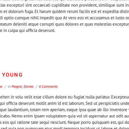
as excepturi sint occaecati cupiditate non provident, similique sunt in
rum et dolorum fuga. Et harum quidem rerum facilis est et expedita disti
di optio cumque nihil impedit quo At vero eos et accusamus et iusto o
ptatum deleniti atque corrupti quos dolores et quas molestias excepturi
t in culpa qui officia deserunt.
R YOUNG
ne
in
People
,
Stories
0 Comments
rehen in volu velit esse cillum dolore eu fugiat nulla pariatur. Excepteu
qui officia deserunt mollit anim id est laborum. Sed ut perspiciatis unde
e laudantium, totam rem aperiam, eaque ipsa quae ab illo inventore ve
licabo. Nemo enim ipsam voluptatem quia vol sit aspernatur aut odit aut
eos qui ratione tate sequi nesciunt. Neque porro quisquam est, qui do
it, sed quia non numquam eius modi tempora incidunt ut labore et dolo