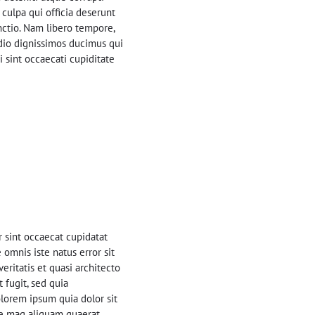
 culpa qui officia deserunt
nctio. Nam libero tempore,
dio dignissimos ducimus qui
 sint occaecati cupiditate
r sint occaecat cupidatat
 omnis iste natus error sit
ritatis et quasi architecto
 fugit, sed quia
lorem ipsum quia dolor sit
re mag aliquam quaerat