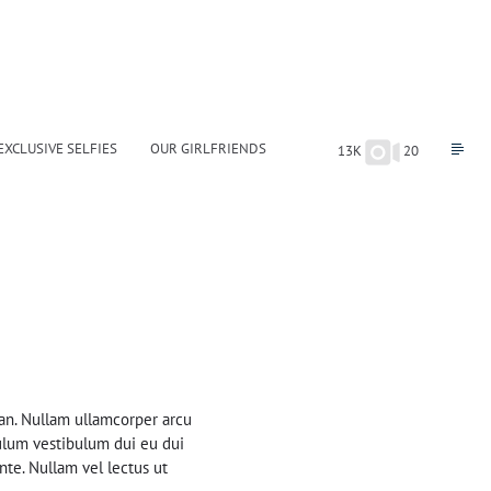
EXCLUSIVE SELFIES
OUR GIRLFRIENDS
13K
20
an. Nullam ullamcorper arcu
bulum vestibulum dui eu dui
nte. Nullam vel lectus ut