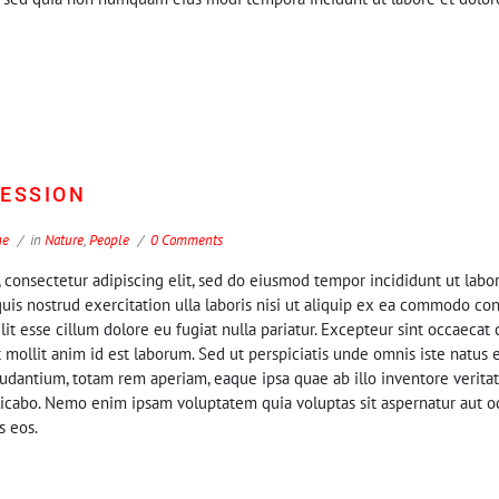
SESSION
ne
in
Nature
,
People
0 Comments
 consectetur adipiscing elit, sed do eiusmod tempor incididunt ut labo
is nostrud exercitation ulla laboris nisi ut aliquip ex ea commodo con
lit esse cillum dolore eu fugiat nulla pariatur. Excepteur sint occaecat
t mollit anim id est laborum. Sed ut perspiciatis unde omnis iste natus 
antium, totam rem aperiam, eaque ipsa quae ab illo inventore veritati
licabo. Nemo enim ipsam voluptatem quia voluptas sit aspernatur aut odi
s eos.