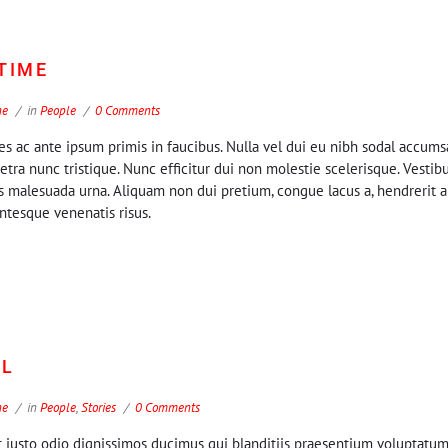
TIME
ne
in
People
0 Comments
 ac ante ipsum primis in faucibus. Nulla vel dui eu nibh sodal accums
etra nunc tristique. Nunc efficitur dui non molestie scelerisque. Vesti
us malesuada urna. Aliquam non dui pretium, congue lacus a, hendrerit a
entesque venenatis risus.
RL
ne
in
People
,
Stories
0 Comments
 iusto odio dignissimos ducimus qui blanditiis praesentium voluptatum